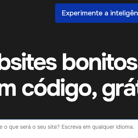
Experimente a inteligênc
bsites bonitos
m código, grát