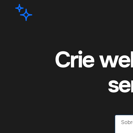
Crie we
se