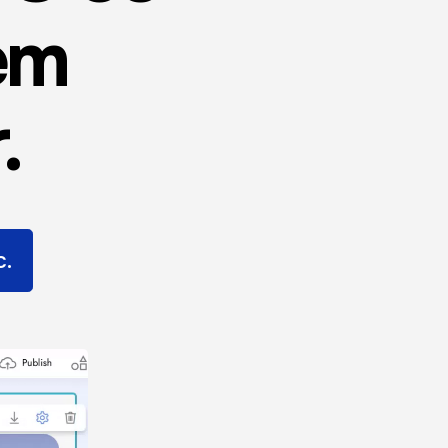
em
.
c.