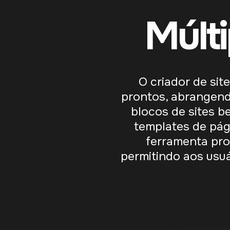
Múlt
O criador de si
prontos, abrangend
blocos de sites b
templates de pág
ferramenta pr
permitindo aos usuár