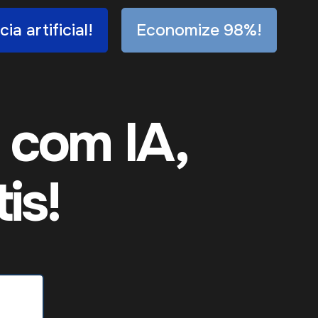
ia artificial!
Economize 98%!
 com IA,
is!